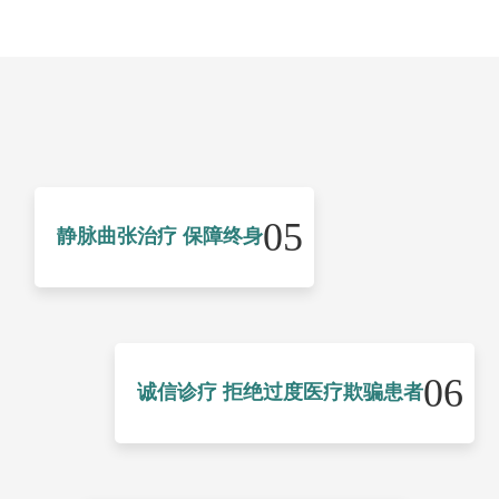
05
静脉曲张治疗 保障终身
06
诚信诊疗 拒绝过度医疗欺骗患者