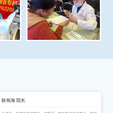
耿旭海 院长