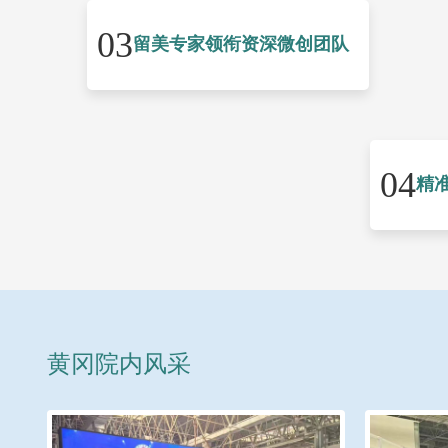
03
留美专家领衔资深微创团队
04
精
黄冈院内风采