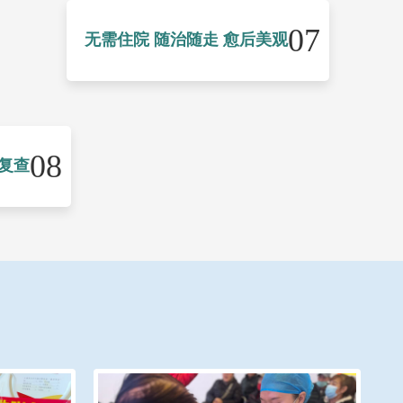
07
无需住院 随治随走 愈后美观
08
复查