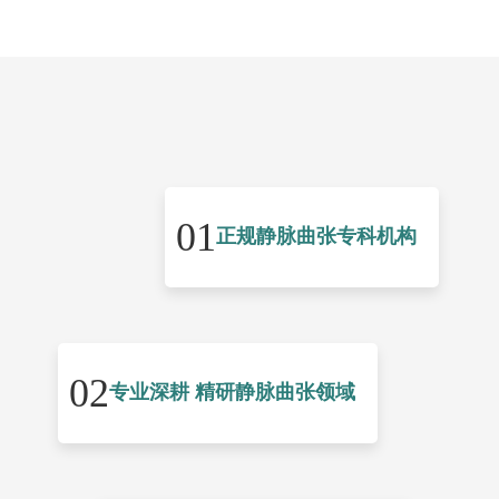
01
正规静脉曲张专科机构
02
专业深耕 精研静脉曲张领域