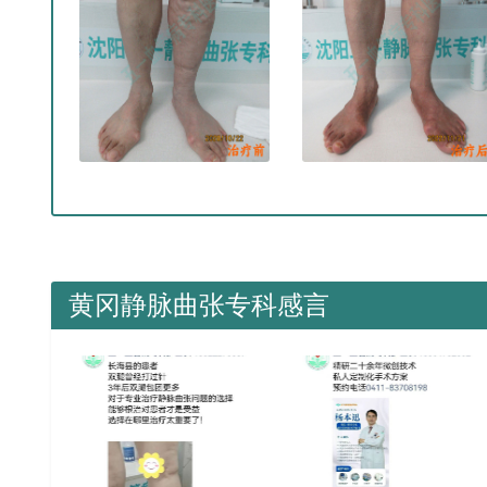
黄冈静脉曲张专科感言