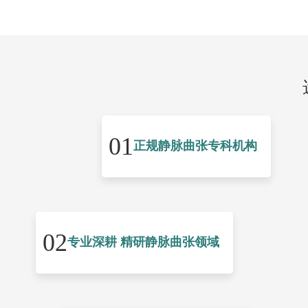
01
正规静脉曲张专科机构
02
专业深耕 精研静脉曲张领域