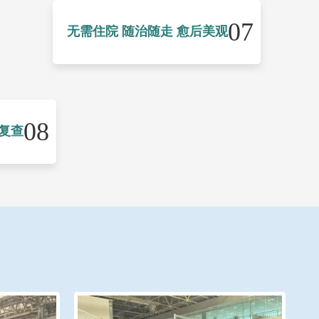
07
无需住院 随治随走 愈后美观
08
复查