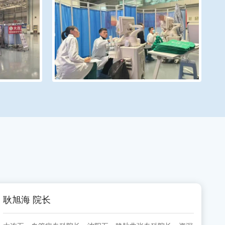
耿旭海 院长