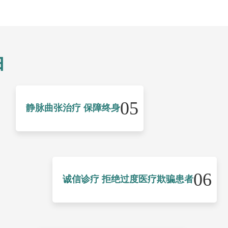
由
05
静脉曲张治疗 保障终身
06
诚信诊疗 拒绝过度医疗欺骗患者