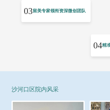
03
留美专家领衔资深微创团队
04
精
沙河口区院内风采