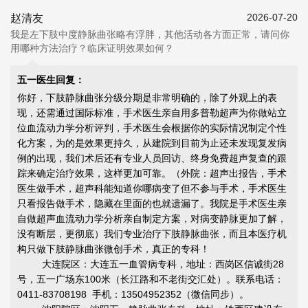
2026-07-20
赵清友
我是左下肢中度静脉曲张略有浮胖，其他活动各方面正常，请问你
用哪种方法治疗？临床证明效果如何？
五一医生回复：
你好，下肢静脉曲张分级分期是非常明确的，除了外观上的表
现，还需通过国际标准，手术医生亲自用多普勒超声为你做站立
位血流动力学分析评判，手术医生会根据你的实际情况制定个性
化方案，为的是效果更持久，从建院到目前为止还未发现复发病
例的出现，我们术后还有专业人员回访、终身免费超声复查的跟
踪来确定治疗效果，这样更加可靠。（外院：超声出报告，手术
医生做手术，超声科能知道你哪病变了但不参与手术，手术医生
只看报告做手术，隐藏在里面的也就遗漏了。我院是手术医生亲
自做超声血流动力学分析亲自制定方案，对病变静脉更加了解，
没有断层，更彻底）我们专业治疗下肢静脉曲张，而且本医疗机
构只做下肢静脉曲张微创手术，真正的专科！
大连院区：大连五一血管病专科，地址：西岗区信诚街28
号，五一广场东100米（长江路和不老街交汇处）。联系电话：
0411-83708198 手机：13504952352（微信同步）。