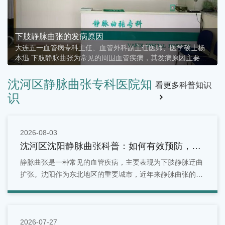
下肢静脉曲张的发病原因
​大连五一血管病专科主任、血管外科副主任医师、医学硕士杨
本迅:下肢静脉曲张为常见的周围血管疾病，其发病原因主要分
为以下3类：⑴从事长时间站立及走动或高强度体力劳动及体育
活动的人群；⑵家族遗传因素，静脉壁及瓣膜薄弱所致；⑶妊
沈河区静脉曲张专科医院知
看更多科普知识
娠期妇女
识
2026-08-03
沈河区沈阳静脉曲张科普：如何有效预防，守
护你的健康血管
静脉曲张是一种常见的血管疾病，主要表现为下肢静脉迂曲
扩张。沈阳作为东北地区的重要城市，近年来静脉曲张的发
病率逐年上升。
2026-07-27