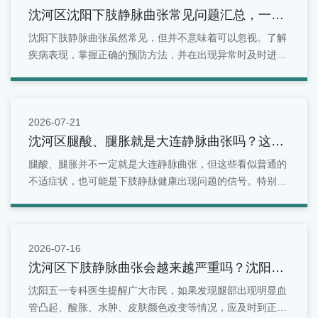
沈河区沈阳下肢静脉曲张常见问题汇总，一文
看懂
沈阳下肢静脉曲张虽然常见，但并不意味着可以忽视。了解
疾病表现，掌握正确的预防方法，并在出现异常时及时进行
检查，是维护腿部健康的重要方式。对于沈阳地区居民来
说，如果发现腿部出现青筋明显、酸胀疼痛、水肿等情况，
可以选择正规医疗机构进行专业评估。
2026-07-21
沈河区腿酸、腿胀就是大连静脉曲张吗？这些
症状别忽视
腿酸、腿胀并不一定就是大连静脉曲张，但这些看似普通的
不适症状，也可能是下肢静脉健康出现问题的信号。特别是
长期站立、久坐、有家族史或年龄增长的人群，更应关注腿
部变化。面对反复出现的腿部酸胀问题，不能简单归因于疲
劳。
2026-07-16
沈河区下肢静脉曲张会越来越严重吗？沈阳五
一专科医生为您解答！
沈阳五一专科医生提醒广大市民，如果发现腿部出现明显血
管凸起、酸胀、水肿、皮肤颜色改变等情况，应及时到正规