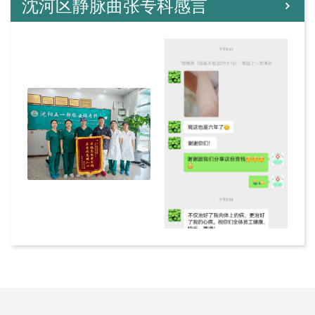
沈河区静脉曲张专科感言