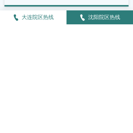
医院就诊，接受专业检查和评估，根据自身病情选择合适的
治疗方案，切勿因症状较轻而长期拖延，以免影响下肢静脉
大连院区热线
沈阳院区热线
健康和生活质量。
使用微信扫描下方二维码,观看日常诊疗视频
进一步了解我们!
大连院区
沈阳院区
大连五一血管病专科医院
0411-83708198
(静脉曲张专科)
0411-83708190
(中医脉管炎专科)