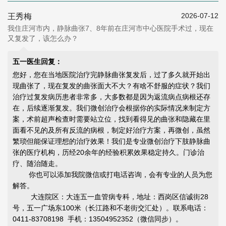
2026-07-12
王秀梅
我住庄河市内，静脉曲张7、8年前在庄河市中心医院手术过，现在
又复发了，该怎么办？
五一医生回复：
您好，您在当地医院治疗完静脉曲张复发后，过了多久就开始出
现曲张了，现在复发的曲张面大不大？有啥不舒服的症状？我们
治疗过复发病历患者非常多，大多数都是因为返流病点病根还存
在，后续逐渐复发。我们微创治疗会根据你的实际情况来制定方
案，术前超声检查时需要站立位，找到看得见的曲张和隐藏在里
面看不见的及所有反流的病根，制定好治疗方案，再微创，虽然
繁琐但能
保证理想的治疗效果
！我们是专业微创治疗下肢静脉曲
张的医疗机构，历经20余年的经验积累效果稳定持久。门诊治
疗、随治随走。
你也可以添加我院微信或打电话咨询，会有专业的人员为您
解答。
大连院区：大连五一血管病专科，地址：西岗区信诚街28
号，五一广场东100米（长江路和不老街交汇处）。联系电话：
0411-83708198 手机：13504952352（微信同步）。