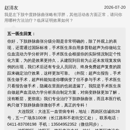
2026-07-20
赵清友
我是左下肢中度静脉曲张略有浮胖，其他活动各方面正常，请问你
用哪种方法治疗？临床证明效果如何？
五一医生回复：
你好，下肢静脉曲张分级分期是非常明确的，除了外观上的表
现，还需通过国际标准，手术医生亲自用多普勒超声为你做站立
位血流动力学分析评判，手术医生会根据你的实际情况制定个性
化方案，为的是效果更持久，从建院到目前为止还未发现复发病
例的出现，我们术后还有专业人员回访、终身免费超声复查的跟
踪来确定治疗效果，这样更加可靠。（外院：超声出报告，手术
医生做手术，超声科能知道你哪病变了但不参与手术，手术医生
只看报告做手术，隐藏在里面的也就遗漏了。我院是手术医生亲
自做超声血流动力学分析亲自制定方案，对病变静脉更加了解，
没有断层，更彻底）我们专业治疗下肢静脉曲张，而且本医疗机
构只做下肢静脉曲张微创手术，真正的专科！
大连院区：大连五一血管病专科，地址：西岗区信诚街28
号，五一广场东100米（长江路和不老街交汇处）。联系电话：
0411-83708198 手机：13504952352（微信同步）。