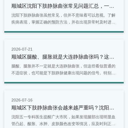
顺城区沈阳下肢静脉曲张常见问题汇总，一文
看懂
沈阳下肢静脉曲张虽然常见，但并不意味着可以忽视。了解
疾病表现，掌握正确的预防方法，并在出现异常时及时进行
检查，是维护腿部健康的重要方式。对于沈阳地区居民来
说，如果发现腿部出现青筋明显、酸胀疼痛、水肿等情况，
可以选择正规医疗机构进行专业评估。
2026-07-21
顺城区腿酸、腿胀就是大连静脉曲张吗？这些
症状别忽视
腿酸、腿胀并不一定就是大连静脉曲张，但这些看似普通的
不适症状，也可能是下肢静脉健康出现问题的信号。特别是
长期站立、久坐、有家族史或年龄增长的人群，更应关注腿
部变化。面对反复出现的腿部酸胀问题，不能简单归因于疲
劳。
2026-07-16
顺城区下肢静脉曲张会越来越严重吗？沈阳五
一专科医生为您解答！
沈阳五一专科医生提醒广大市民，如果发现腿部出现明显血
管凸起、酸胀、水肿、皮肤颜色改变等情况，应及时到正规