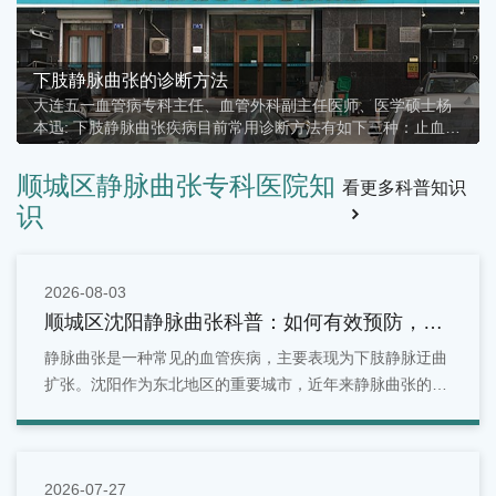
下肢静脉曲张的发病原因
​大连五一血管病专科主任、血管外科副主任医师、医学硕士杨
本迅:下肢静脉曲张为常见的周围血管疾病，其发病原因主要分
为以下3类：⑴从事长时间站立及走动或高强度体力劳动及体育
活动的人群；⑵家族遗传因素，静脉壁及瓣膜薄弱所致；⑶妊
顺城区静脉曲张专科医院知
看更多科普知识
娠期妇女
识
2026-08-03
顺城区沈阳静脉曲张科普：如何有效预防，守
护你的健康血管
静脉曲张是一种常见的血管疾病，主要表现为下肢静脉迂曲
扩张。沈阳作为东北地区的重要城市，近年来静脉曲张的发
病率逐年上升。
2026-07-27