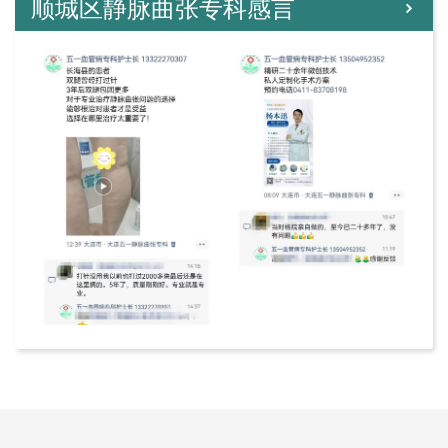
顺城区静脉曲张专科感言