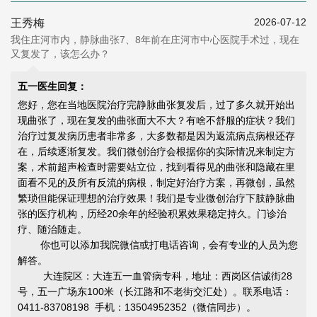
2026-07-12
王秀梅
我住庄河市内，静脉曲张7、8年前在庄河市中心医院手术过，现在
又复发了，该怎么办？
五一医生回复：
您好，您在当地医院治疗完静脉曲张复发后，过了多久就开始出
现曲张了，现在复发的曲张面大不大？有啥不舒服的症状？我们
治疗过复发病历患者非常多，大多数都是因为返流病点病根还存
在，后续逐渐复发。我们微创治疗会根据你的实际情况来制定方
案，术前超声检查时需要站立位，找到看得见的曲张和隐藏在里
面看不见的及所有反流的病根，制定好治疗方案，再微创，虽然
繁琐但能
保证理想的治疗效果
！我们是专业微创治疗下肢静脉曲
张的医疗机构，历经20余年的经验积累效果稳定持久。门诊治
疗、随治随走。
你也可以添加我院微信或打电话咨询，会有专业的人员为您
解答。
大连院区：大连五一血管病专科，地址：西岗区信诚街28
号，五一广场东100米（长江路和不老街交汇处）。联系电话：
0411-83708198 手机：13504952352（微信同步）。